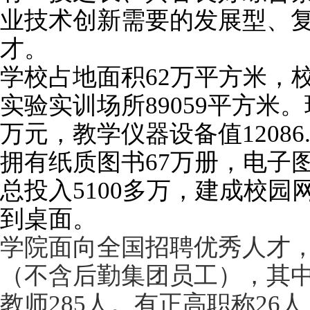
业技术创新需要的发展型、
才。
学校占地面积62万
平方米，
实验实训场所
89059平方米
。
万元，教学
仪器设备值12086
拥有纸质图书67万册，电子图
总投入5100多万，建成校
到桌面。
学院面向全国招聘优秀人才，
（不含后勤集团员工）
，其中
教师285
人。
有正高职称26
人