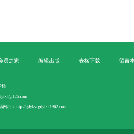
会员之家
编辑出版
表格下载
留言
2楼
lxh@126.com
p://gdylzz.gdylxh1962.com