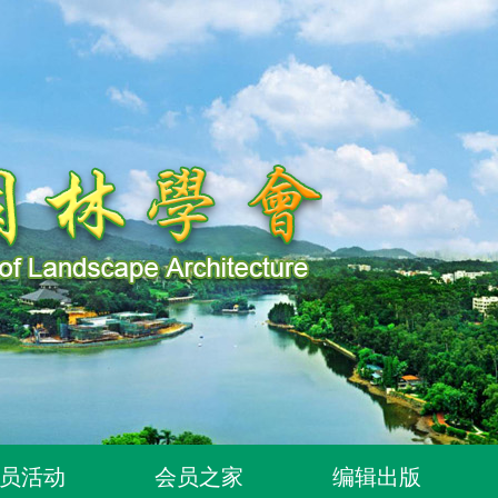
知
延期的通知
员活动
会员之家
编辑出版
秀学子奖评选活动作品征集与专家推荐延期的通知