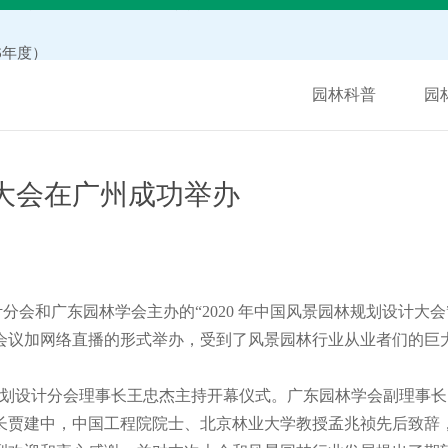
6年度）
单的通知
园林科普
园
知
公示
计大会在广州成功举办
通知
分会和广东园林学会主办的“
2020
年中国风景园林规划设计大会
会议加网络直播的形式举办，受到了风景园林行业从业者们的巨
划设计分会理事长王忠杰主持开幕仪式。广东园林学会副理事长
长贾建中，中国工程院院士、北京林业大学教授孟兆祯先后致辞