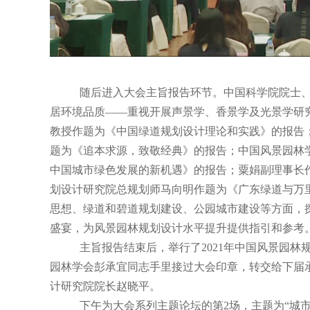
随后进入大会主旨报告环节。中国科学院院士
居环境品质——重视开展声景学、香景学及光景学研
教授作题为《中国绿道规划设计理论和实践》的报告
题为《追本求源，致敬经典》的报告；中国风景园林
中国城市绿色发展的新机遇》的报告；粟娟副理事长
划设计研究院总规划师马向明作题为《广东绿道与万
思想、绿道和碧道规划建设、公园城市建设等方面，
盛宴，为风景园林规划设计水平提升提供指引和参考
主旨报告结束后，举行了
2021
年中国风景园林
园林学会彭承宜同志手里接过大会印章，转交给下届
计研究院院长赵晓平。
下午为大会系列主题论坛的第
2
场，主题为“城