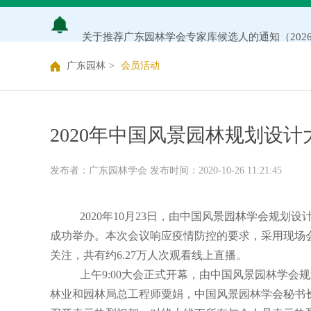
关于推荐广东园林学会专家库候选人的通知（202
关于公布2026年度广东园林学会研究项目立项名
广东园林
>
会员活动
关于申报2026年度广东园林学会科学技术奖的通
关于2026年度广东园林学会研究项目评审结果的
2020年中国风景园林规划设
广东园林学会关于缴纳2026年度单位会员会费的
发布者：广东园林学会 发布时间：2020-10-26 11:21:45
2020年
10
月
23
日，由中国风景园林学会规划设计
成功举办。本次会议响应疫情防控的要求，采用现场
关注，共有约
6.27
万人次观看线上直播。
上午
9:00
大会正式开幕，由中国风景园林学会规
林业和园林局总工程师粟娟，中国风景园林学会秘书