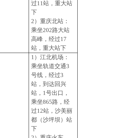
过
11
站，重大站
下
2
）重庆北站：
乘坐
202
路大站
高峰，经过
17
站，重大站下
1
）江北机场：
乘坐轨道交通
3
号线，经过
3
站，到达回兴
站，
1
号出口，
乘坐
865
路，经
过
12
站，沙美丽
都（沙坪坝）站
下
2
）重庆火车