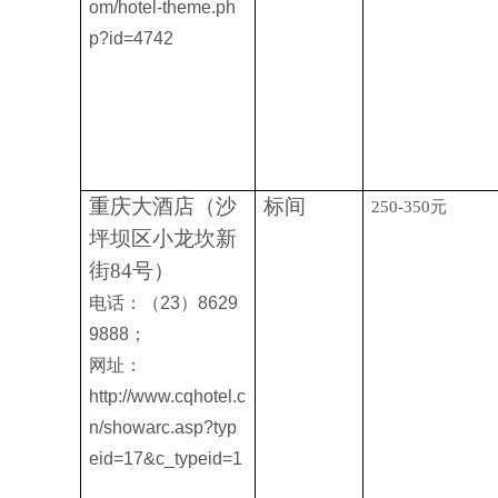
om/hotel-theme.ph
p?id=4742
重庆大酒店（沙
标间
250-350
元
坪坝区小龙坎新
街
84
号）
电话：（23）8629
9888；
网址：
http://www.cqhotel.c
n/showarc.asp?typ
eid=17&c_typeid=1