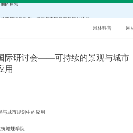
秀学子奖评选活动作品征集与专家推荐延期的通知
6年度）
园林科普
园
单的通知
知
国际研讨会――可持续的景观与城市
应用
公示
通知
与城市规划中的应用
建筑城规学院