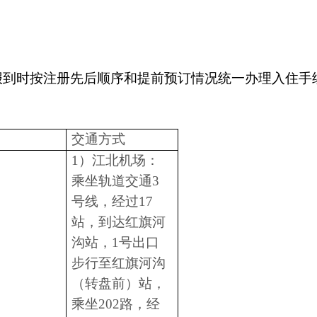
报到时按注册先后顺序和提前预订情况统一办理入住手
交通方式
1
）江北机场：
乘坐轨道交通
3
号线，经过
17
站，到达红旗河
沟站，
1
号出口
步行至红旗河沟
（转盘前）站，
乘坐
202
路，经