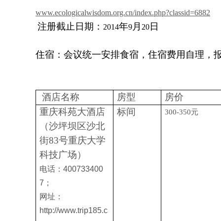
www.ecologicalwisdom.org.cn/index.php?classid=6882
注册截止日期：
年
月
日
2014
9
20
住宿：会议统一安排食宿，住宿费用自理，
酒店名称
房型
房价
重庆科苑大酒店
标间
300-350
元
（沙坪坝区沙北
街
83
号重庆大学
科技广场）
电话：400733400
7；
网址：
http://www.trip185.c