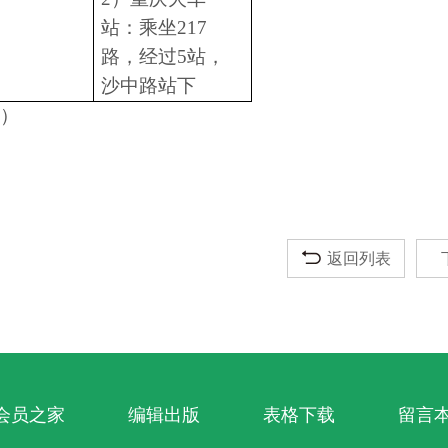
站：乘坐
217
路，经过
5
站，
沙中路站下
）
返回列表
会员之家
编辑出版
表格下载
留言