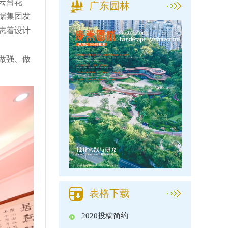
云台花
广东园林
据集团发
志着设计
做强、做
表格下载
2020投稿简约