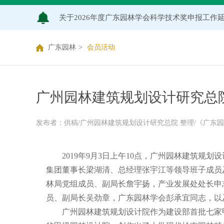
关于2026年度广东园林学会科学技术奖申报工作
广东园林学会关于开展2026年广东风景园林优
广东园林
>
会员活动
关于推荐广东园林学会专家库候选人的通知（202
关于公布2026年度广东园林学会研究项目立项名
广州园林建筑规划设计研究总
关于申报2026年度广东园林学会科学技术奖的通
发布者：供稿/广州园林建筑规划设计研究总院 整理/《广东园林》编辑部
关于2026年度广东园林学会研究项目评审结果的
2019年
9
月
3
日上午
10
点，广州园林建筑规划设
集团董事长梁湖清、总经理张宇江等领导班子成员
林局党组成员、副局长詹宇扬，产业发展处处长申
员、副局长吴劲章，广东园林学会彭承宜同志，以
广州园林建筑规划设计院作为建设部首批七家