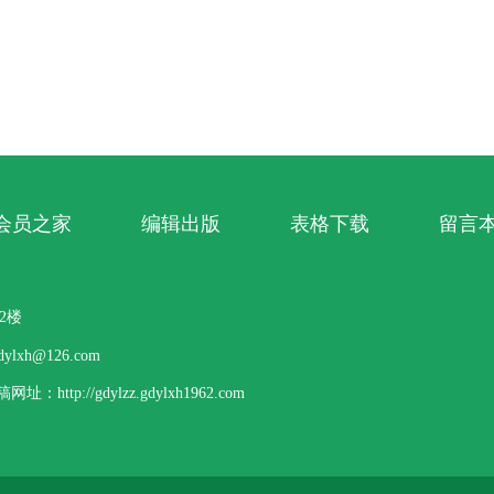
会员之家
编辑出版
表格下载
留言
2楼
lxh@126.com
p://gdylzz.gdylxh1962.com