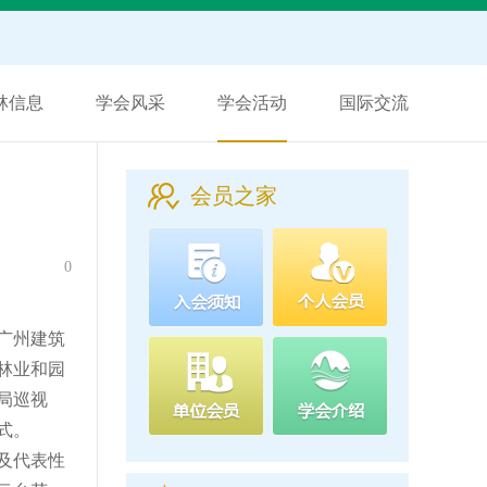
林信息
学会风采
学会活动
国际交流
会员之家
0
广州建筑
林业和园
局巡视
式。
及代表性