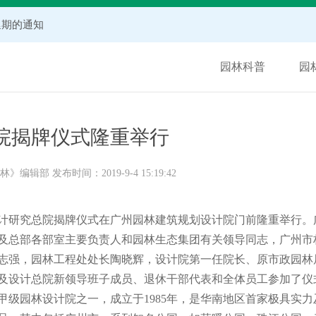
延期的通知
秀学子奖评选活动作品征集与专家推荐延期的通知
园林科普
园
6年度）
单的通知
院揭牌仪式隆重举行
知
 发布时间：2019-9-4 15:19:42
公示
计研究总院揭牌仪式在广州园林建筑规划设计院门前隆重举行。
及总部各部室主要负责人和园林生态集团有关领导同志，广州市
志强，园林工程处处长陶晓辉，设计院第一任院长、原市政园林
及设计总院新领导班子成员、退休干部代表和全体员工参加了仪
甲级园林设计院之一，成立于
1985
年，是华南地区首家极具实力